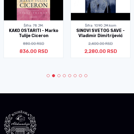
Šifra: 78 JM:
Šifra: 1090 JM:kom
KAKO OSTARITI - Marko
SINOVI SVETOG SAVE -
Tulije Ciceron
Vladimir Dimitrijević
880.00 RSD
2,400.00 RSD
836.00 RSD
2,280.00 RSD