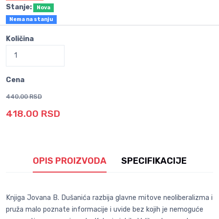
Stanje:
Nova
Nema na stanju
Količina
Cena
440.00 RSD
418.00 RSD
OPIS PROIZVODA
SPECIFIKACIJE
Knjiga Jovana B. Dušanića razbija glavne mitove neoliberalizma i
pruža malo poznate informacije i uvide bez kojih je nemoguće