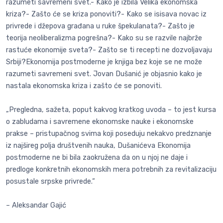
razumeti savremeni svet.- Kako je izbila Velika ekonomska
kriza?- Zašto će se kriza ponoviti?- Kako se isisava novac iz
privrede i džepova građana u ruke špekulanata?- Zašto je
teorija neoliberalizma pogrešna?- Kako su se razvile najbrže
rastuće ekonomije sveta?- Zašto se ti recepti ne dozvoljavaju
Srbiji?Ekonomija postmoderne je knjiga bez koje se ne može
razumeti savremeni svet. Jovan Dušanić je objasnio kako je
nastala ekonomska kriza i zašto će se ponoviti.
„Pregledna, sažeta, poput kakvog kratkog uvoda – to jest kursa
o zabludama i savremene ekonomske nauke i ekonomske
prakse – pristupačnog svima koji poseduju nekakvo predznanje
iz najšireg polja društvenih nauka, Dušanićeva Ekonomija
postmoderne ne bi bila zaokružena da on u njoj ne daje i
predloge konkretnih ekonomskih mera potrebnih za revitalizaciju
posustale srpske privrede.“
– Aleksandar Gajić