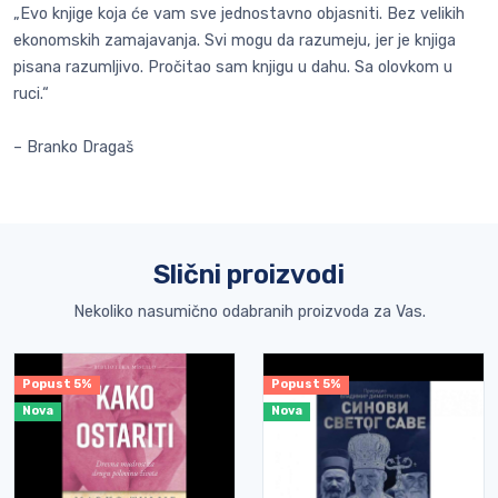
„Evo knjige koja će vam sve jednostavno objasniti. Bez velikih
ekonomskih zamajavanja. Svi mogu da razumeju, jer je knjiga
pisana razumljivo. Pročitao sam knjigu u dahu. Sa olovkom u
ruci.“
– Branko Dragaš
Slični proizvodi
Nekoliko nasumično odabranih proizvoda za Vas.
Popust 5%
Popust 5%
Nova
Nova