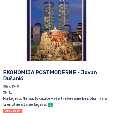
EKONOMIJA POSTMODERNE - Jovan
Dušanić
Šifra: 1048
JM: kom
Na lageru: Nema. Iskažite vaše trebovanje bez obzira na
trenutno stanje lagera.
0
Popust 5%