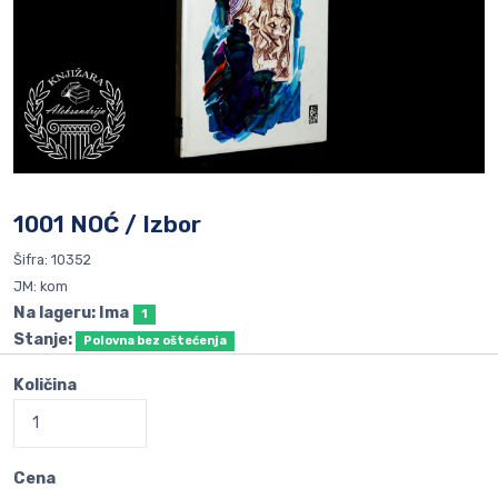
1001 NOĆ / Izbor
Šifra: 10352
JM: kom
Na lageru: Ima
1
Stanje:
Polovna bez oštećenja
Količina
Cena