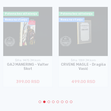
Polovna bez oštećenja
Polovna bez oštećenja
Nema na stanju
Nema na stanju
Šifra: 9475 JM:kom
Šifra: 1359 JM:kom
GAJ MANERING - Valter
CRVENE MAGLE - Dragiša
Skot
Vasić
399.00 RSD
499.00 RSD