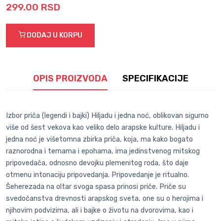
299.00 RSD
DODAJ U KORPU
OPIS PROIZVODA
SPECIFIKACIJE
Izbor priča (legendi i bajki) Hiljadu i jedna noć, oblikovan sigurno
više od šest vekova kao veliko delo arapske kulture. Hiljadu i
jedna noć je višetomna zbirka priča, koja, ma kako bogato
raznorodna i temama i epohama, ima jedinstvenog mitskog
pripovedača, odnosno devojku plemenitog roda, što daje
otmenu intonaciju pripovedanja. Pripovedanje je ritualno.
Šeherezada na oltar svoga spasa prinosi priče. Priče su
svedočanstva drevnosti arapskog sveta, one su o herojima i
njihovim podvizima, ali i bajke o životu na dvorovima, kao i