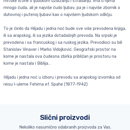
mitske istine o ljudskom uzdizanju i stradanju. Ima u njima
mnogo čuda, ali je najviše čudo ljubav, pa je i najviše zbornik o
duhovnoj i putenoj ljubavi kao o najvišem ljudskom odličju.
To je činilo da Hiljadu i jedna noć bude sve više prevođena knjiga,
ili sa arapskog, ili sa jezika dotadašnjih prevoda. Na srpski je
prevođena i sa francuskog i sa ruskog jezika. Prevodioci su bili
Stanislav Vinaver i Marko Vidojković. Geografski prostor na
kome je nastala ova čudesna zbirka približan je prostoru na
kome je nastala i Biblija…
Hiljadu i jedna noć u izboru i prevodu sa arapskog izvornika od
reisu l-uleme Fehima ef. Spahe (1877-1942)
Slični proizvodi
Nekoliko nasumično odabranih proizvoda za Vas.